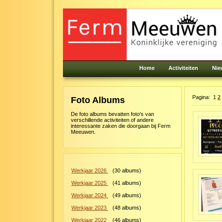
Home
Activiteiten
Nie
Pagina:
1
2
Foto Albums
De foto albums bevatten foto's van
verschillende activiteiten of andere
interessante zaken die doorgaan bij Ferm
Meeuwen.
Werkjaar 2026
(
30
albums)
Werkjaar 2025
(
41
albums)
Werkjaar 2024
(
49
albums)
Werkjaar 2023
(
48
albums)
Werkjaar 2022
(
46
albums)