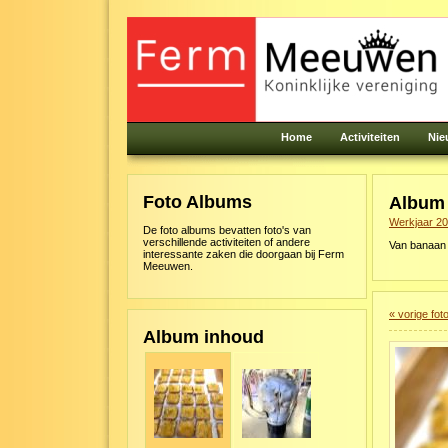
Home
Activiteiten
Nie
Foto Albums
Albu
Werkjaar 2
De foto albums bevatten foto's van
verschillende activiteiten of andere
Van banaan 
interessante zaken die doorgaan bij Ferm
Meeuwen.
« vorige fot
Album inhoud