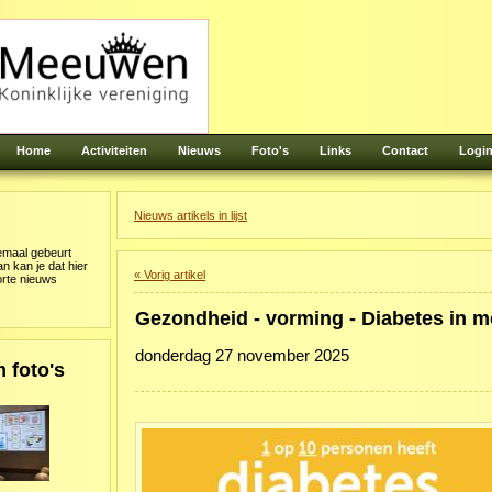
Home
Activiteiten
Nieuws
Foto's
Links
Contact
Logi
Nieuws artikels in lijst
lemaal gebeurt
 kan je dat hier
« Vorig artikel
orte nieuws
Gezondheid - vorming - Diabetes in m
donderdag 27 november 2025
 foto's