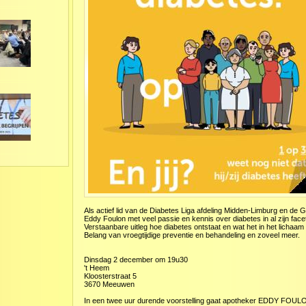
Als actief lid van de Diabetes Liga afdeling Midden-Limburg en de 
Eddy Foulon met veel passie en kennis over diabetes in al zijn face
Verstaanbare uitleg hoe diabetes ontstaat en wat het in het lichaam
Belang van vroegtijdige preventie en behandeling en zoveel meer.
Dinsdag 2 december om 19u30
't Heem
Kloosterstraat 5
3670 Meeuwen
In een twee uur durende voorstelling gaat apotheker EDDY FOULO