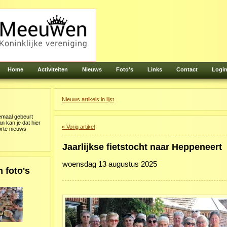
Home
Activiteiten
Nieuws
Foto's
Links
Contact
Logi
Nieuws artikels in lijst
lemaal gebeurt
 kan je dat hier
« Vorig artikel
orte nieuws
Jaarlijkse fietstocht naar Heppeneert
woensdag 13 augustus 2025
 foto's