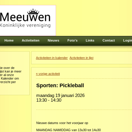
Home
Activiteiten
Nieuws
Foto's
Links
Contact
Logi
Activiteiten in kalender
Activiteiten in lijst
tie over de
lijst kan je meer
« vorige activiteit
er al onze
ink Kalender om
verzicht per
Sporten: Pickleball
maandag 19 januari 2026
13:30 - 14:30
Nieuwe datums voor het voorjaar op
MAANDAG NAMIDDAG van 13u30 tot 14u30