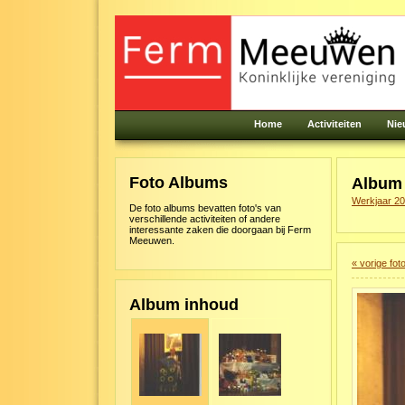
Home
Activiteiten
Nie
Foto Albums
Albu
Werkjaar 2
De foto albums bevatten foto's van
verschillende activiteiten of andere
interessante zaken die doorgaan bij Ferm
Meeuwen.
« vorige fot
Album inhoud