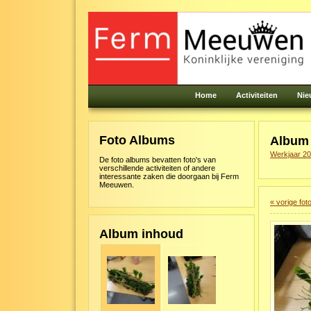
Home
Activiteiten
Nie
Foto Albums
Albu
Werkjaar 2
De foto albums bevatten foto's van
verschillende activiteiten of andere
interessante zaken die doorgaan bij Ferm
Meeuwen.
« vorige fot
Album inhoud