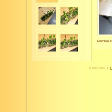
Download or
© 2006-
2026
|
F