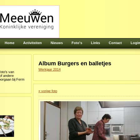
Home
Activiteiten
Nieuws
Foto's
Links
Contact
Logi
Album
Burgers en balletjes
Werkjaar 2014
foto's van
 of andere
oorgaan bij Ferm
« vorige foto