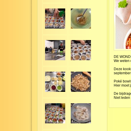
DE WOND
We weten e
Deze kook
september
Poké bowls
Hier moet 
De bijdrage
Niet leden